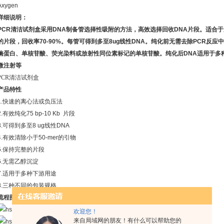
Axygen
详细说明：
PCR清洁试剂盒采用DNA制备管选择性吸附的方法，高效选择回收DNA片段。适合于
的片段，回收率70-90%。每管可得到多至8ug线性DNA。纯化前无需去除PCR反应
酶蛋白、单核苷酸、荧光染料或放射性同位素标记的单核苷酸。纯化后DNA适用于多
微注射等
PCR清洁试剂盒
产品特性
1.快速的离心法或负压法
2.有效纯化75 bp-10 Kb 片段
3.可得到多至8 ug线性DNA
4.有效清除小于50-mer的引物
5.保持完整的片段
6.无需乙醇沉淀
7.适用于多种下游用途
8.三种不同的包装规格
流程图
欢迎您！
来自局域网的朋友！有什么可以帮助您的