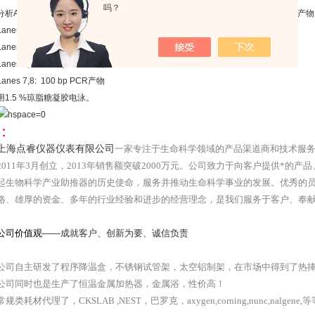
吗？
分析AxyPrep PCR清洁试剂盒纯化之前的PCR产物（1,3,5,7）和纯化之后的PCR产物（2
Lanes 1,2: 5 Kb PCR产物
Lanes 3,4: 1 Kb PCR产物
Lanes 5,6: 500 bp PCR产物
Lanes 7,8: 100 bp PCR产物
用1.5 %琼脂糖凝胶电泳。
：
上海点睿仪器仪表有限公司
一家专注于生命科学领域的产品渠道商和技术服
201
1
年3月创立，2013年销售额突破
2
000万元。公司致力于向客户提供*的产
起生物科学产业助推器的历史使命，服务并推动生命科学事业的发展。优秀的
络、雄厚的资金、多年的行业经验和进步的经营理念，是我们服务于客户、奉
公司价值观
——成就客户、创新为要、诚信负责
公司自主研发了程序降温盒，不锈钢试管架，太空铝制架，在市场中得到了热
公司同时也是生产了恒温金属加热器，金属浴，性价高！
常规类耗材代理了，CKSLAB ,NEST，巴罗克，axygen,corning,nunc,nalgene,