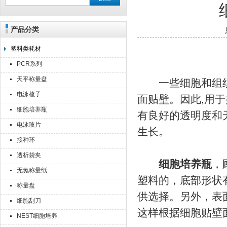
产品分类
上海点睿仪器仪表有限公司
塑料类耗材
PCR系列
天平称量盘
一些细胞和组织可
电泳梳子
面贴壁。因此,用
细胞培养瓶
有良好的透明度和
电泳玻片
生长。
接种环
透析袋夹
细胞培养瓶
，
无氮称量纸
塑料的，底部形状有
称量盘
供选择。另外，表
细胞刮刀
这样根据细胞贴壁面
NEST细胞培养