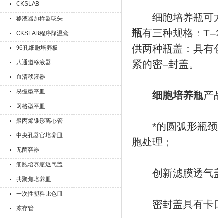
CKSLAB
细胞培养瓶可方
移液器加样器吸头
瓶
有三种规格：T–
CKSLAB程序降温盒
供两种瓶盖：具有
96孔细胞培养板
紧的密–封盖。
八通道移液器
血清移液器
易握型平皿
细胞培养瓶
产
网格型平皿
聚丙烯锥形离心管
*的圆弧形瓶颈设
中央孔器官培养皿
胞处理；
无菌容器
细胞培养瓶透气盖
创新滤膜透气盖
共聚焦培养皿
一次性塑料比色皿
密封盖具有卡口
冻存管