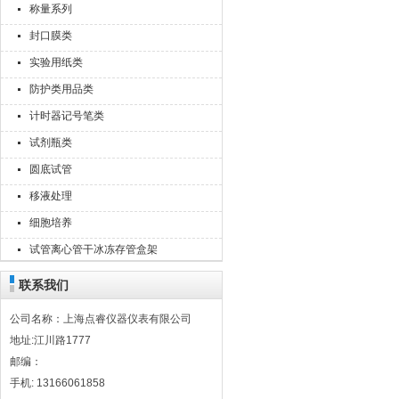
称量系列
封口膜类
实验用纸类
防护类用品类
计时器记号笔类
试剂瓶类
圆底试管
移液处理
细胞培养
试管离心管干冰冻存管盒架
联系我们
公司名称：上海点睿仪器仪表有限公司
地址:江川路1777
邮编：
手机: 13166061858