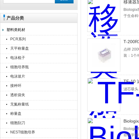
移液器
Biolo
于生命科
产品分类
上海点睿仪器仪表有限公司
立，20
务，并承
塑料类耗材
PCR系列
T-200
天平称量盘
点样 20
装：1个/包
电泳梳子
细胞培养瓶
电泳玻片
TF-10
接种环
滤芯吸头 盒
透析袋夹
无氮称量纸
称量盘
Biolo
细胞刮刀
Biolo
NEST细胞培养
命科学领