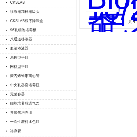
2013
CKSLAB
承担起生
移液器加样器吸头
CKSLAB程序降温盒
共 4
96孔细胞培养板
八通道移液器
血清移液器
易握型平皿
网格型平皿
聚丙烯锥形离心管
中央孔器官培养皿
无菌容器
细胞培养瓶透气盖
共聚焦培养皿
一次性塑料比色皿
冻存管