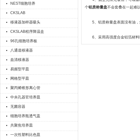
NEST细胞培养
个
铝质称量盘
不会套叠在一起难
CKSLAB
移液器加样器吸头
5、铝质称量盘表面没有油，烘
CKSLAB程序降温盒
6、采用高强度合金铝箔材料制
96孔细胞培养板
八通道移液器
血清移液器
易握型平皿
网格型平皿
聚丙烯锥形离心管
中央孔器官培养皿
无菌容器
细胞培养瓶透气盖
共聚焦培养皿
一次性塑料比色皿