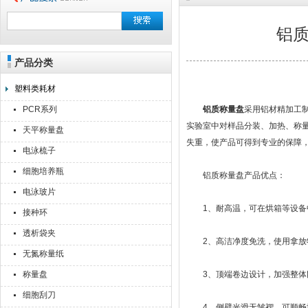
铝
产品分类
上海点睿仪器仪表有限公司
塑料类耗材
PCR系列
铝质称量盘
采用铝材精加工
实验室中对样品分装、加热、称
天平称量盘
失重，使产品可得到专业的保障
电泳梳子
细胞培养瓶
铝质称量盘产品优点：
电泳玻片
1、耐高温，可在烘箱等设备
接种环
透析袋夹
2、高洁净度免洗，使用拿放
无氮称量纸
称量盘
3、顶端卷边设计，加强整体刚
细胞刮刀
4、侧壁光滑无皱褶，可顺畅地