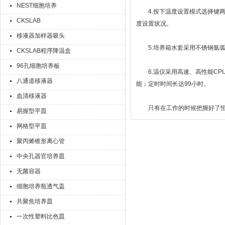
NEST细胞培养
4.按下温度设置模式选择键两
CKSLAB
度设置状况。
移液器加样器吸头
5.培养箱水套采用不锈钢氩弧
CKSLAB程序降温盒
96孔细胞培养板
6.温仪采用高速、高性能CP
八通道移液器
能；定时时间长达99小时。
血清移液器
只有在工作的时候把握好了恒温
易握型平皿
网格型平皿
聚丙烯锥形离心管
中央孔器官培养皿
无菌容器
细胞培养瓶透气盖
共聚焦培养皿
一次性塑料比色皿