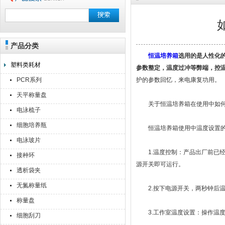
产品分类
上海点睿仪器仪表有限公司
恒温培养箱
选用的是人性化的
塑料类耗材
参数整定，温度过冲等弊端，控
PCR系列
护的参数回忆，来电康复功用。
天平称量盘
关于恒温培养箱在使用中如何把
电泳梳子
细胞培养瓶
恒温培养箱使用中温度设置的
电泳玻片
1.温度控制：产品出厂前已经将
接种环
源开关即可运行。
透析袋夹
无氮称量纸
2.按下电源开关，两秒钟后温
称量盘
3.工作室温度设置：操作温度
细胞刮刀