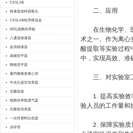
CKSLAB
二、应用
移液器加样器吸头
CKSLAB程序降温盒
在生物化学、医
96孔细胞培养板
术之一。作为离心
八通道移液器
血清移液器
酸提取等实验过程
易握型平皿
中，实现高效、准
网格型平皿
聚丙烯锥形离心管
三、对实验室工
中央孔器官培养皿
无菌容器
1. 提高实验效
细胞培养瓶透气盖
验人员的工作量和
共聚焦培养皿
一次性塑料比色皿
2. 保障实验质
冻存管