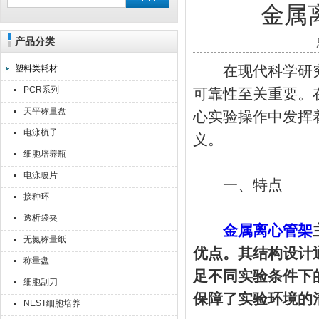
金属
产品分类
上海点睿仪器仪表有限公司
在现代科学研究
塑料类耗材
PCR系列
可靠性至关重要。
天平称量盘
心实验操作中发挥
电泳梳子
义。
细胞培养瓶
电泳玻片
一、特点
接种环
透析袋夹
金属离心管架
无氮称量纸
优点。其结构设计
称量盘
足不同实验条件下
细胞刮刀
保障了实验环境的
NEST细胞培养