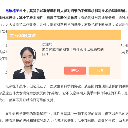
电泳梳子
虽小，其背后却凝聚着科研人员对细节的不懈追求和对技术的深刻理解
量样本设计，减小了样本损耗，提高了实验的灵敏度；
有的则针对高通量分析，通过
力，大大提高了工作效率。此外，随着材料科学的进步，材质也在不断革新，如采用
了实验数据的可靠性。
欢迎您！
更为引人注目的是，在设计上也开始融入美学元素，不仅颜色多样，形态各异，有
来自局域网的朋友！有什么可以帮助您的
具成为连接科研人员情感的桥梁，也为枯燥的实验过程增添了一抹亮色。这种科技与
吗？
映了现代科学研究中人文精神的回归。
二、生命奥秘探索的微观见证者
电泳梳子虽小，但它见证了一次次生命科学的突破。从基因的发现到遗传病的诊断
都是这些伟大发现背后默默无闻的“英雄”。它不仅是科研人员手中操作熟练的工具，
成功，都离不开它精准而可靠的支持。
在生命科学研究的浩瀚星河中，或许只是其中一颗不起眼的星辰，但它以自己的方
量。随着科技的进步和研究的深入，也将继续进化，以更加智能、高效的形式，助力