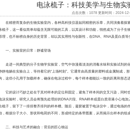
电泳梳子：科技美学与生物实
点击次数：1078 更新时间：2024-12-
在精密而复杂的生物实验室内，各种高科技仪器如同精密的乐章，共同演奏着探索
泳梳子，这一看似简单却蕴含无限可能的工具，以其设计和功能，悄然成为了分子生物
原理，也不标榜自身的历史背景，却以其实用性与创新性，在DNA、RNA及蛋白质等
一、实验室的日常：静谧登场
走进一间典型的分子生物学实验室，空气中弥漫着淡淡的消毒水味和实验试剂的化
静静地躺在实验台上，等待着它的“上场时刻”。它通常由高质量的塑料或金属制成，
构，这些小孔用于加载样本，确保在电泳过程中，每个样本都能以一致的距离和形态
它的设计巧妙之处在于其对样本的定位和固定，避免了样本间的交叉污染，同时也
电泳实验时，研究人员会将预先处理好的DNA片段、RNA样本或蛋白质溶液小心地
出梳子，留下了一排排整齐排列的样本槽。随后，凝胶被置于电泳仪中，通过电场的
动，根据分子大小、形状和电荷的不同，形成特定的条带图案，从而揭示出样本的组
二、科技与艺术的融合：背后的匠心独运