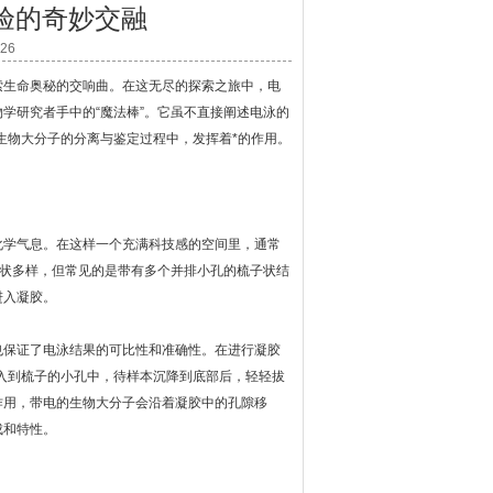
验的奇妙交融
26
生命奥秘的交响曲。在这无尽的探索之旅中，电
学研究者手中的“魔法棒”。它虽不直接阐述电泳的
生物大分子的分离与鉴定过程中，发挥着*的作用。
学气息。在这样一个充满科技感的空间里，通常
形状多样，但常见的是带有多个并排小孔的梳子状结
进入凝胶。
保证了电泳结果的可比性和准确性。在进行凝胶
加入到梳子的小孔中，待样本沉降到底部后，轻轻拔
作用，带电的生物大分子会沿着凝胶中的孔隙移
成和特性。