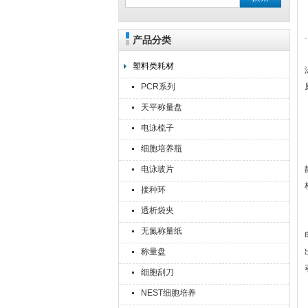
产品分类
上海点睿仪器仪表有限公司
塑料类耗材
PCR系列
天平称量盘
电泳梳子
细胞培养瓶
电泳玻片
接种环
透析袋夹
无氮称量纸
称量盘
细胞刮刀
NEST细胞培养