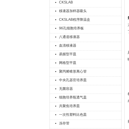
CKSLAB
移液器加样器吸头
CKSLAB程序降温盒
96孔细胞培养板
八通道移液器
血清移液器
易握型平皿
网格型平皿
聚丙烯锥形离心管
中央孔器官培养皿
无菌容器
细胞培养瓶透气盖
共聚焦培养皿
一次性塑料比色皿
冻存管