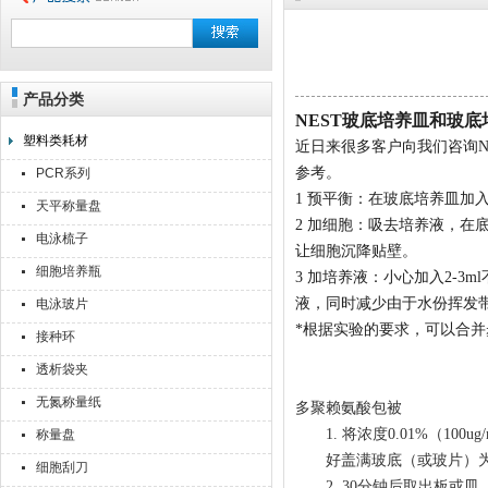
产品分类
上海点睿仪器仪表有限公司
NEST玻底培养皿和玻
塑料类耗材
近日来很多客户向我们咨询N
参考。
PCR系列
1
预平衡：在玻底培养皿加入
天平称量盘
2
加细胞：吸去培养液，在底
电泳梳子
让细胞沉降贴壁。
细胞培养瓶
3
加培养液：小心加入2-3
液，同时减少由于水份挥发
电泳玻片
*根据实验的要求，可以合并
接种环
透析袋夹
无氮称量纸
多聚赖氨酸包被
1.
将
浓度
0.01%
（100
ug
/
称量盘
好
盖满
玻底
（或玻片
）
细胞刮刀
2.
3
0
分钟
后取出板
或
皿