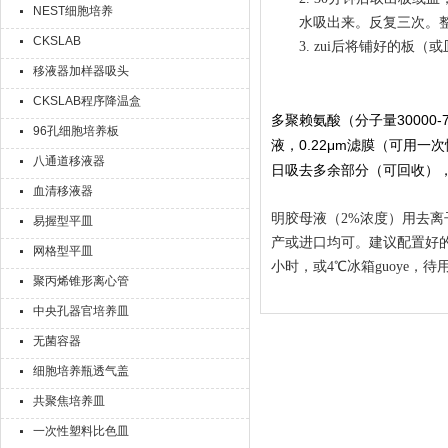
NEST细胞培养
水吸出来。反复三次。
CKSLAB
3.
zui后将铺好的板
（
或
移液器加样器吸头
CKSLAB程序降温盒
（分子量30000-
多聚赖氨酸
96孔细胞培养板
液，0.22μm滤膜
可用一次
（
八通道移液器
日吸去
（可回收）
多余部分
血清移液器
明胶母液
（
2
%
浓度
）
用去离
易握型平皿
产或
进口均可
。建议配置好
网格型平皿
小时
，
或4℃
冰箱guoye，
待
聚丙烯锥形离心管
中央孔器官培养皿
无菌容器
细胞培养瓶透气盖
共聚焦培养皿
一次性塑料比色皿