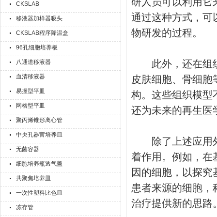
研人员可以利用它
CKSLAB
通过这种方式，可
移液器加样器吸头
物研发的过程。
CKSLAB程序降温盒
96孔细胞培养板
此外，还在组织
八通道移液器
血清移液器
皮肤细胞、骨细胞
易握型平皿
构。这些组织模型
网格型平皿
还为未来的再生医
聚丙烯锥形离心管
中央孔器官培养皿
除了上述应用外
无菌容器
着作用。例如，在
细胞培养瓶透气盖
因的细胞，以探究
共聚焦培养皿
患者来源的细胞，
一次性塑料比色皿
治疗提供新的思路
冻存管