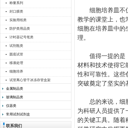
称量系列
细胞培养皿不仅
封口膜类
教学的课堂上，也
实验用纸类
细胞在培养皿中的
防护类用品类
理。
计时器记号笔类
试剂瓶类
圆底试管
值得一提的是，
移液处理
材料和技术使得它
细胞培养
性和可靠性。这些
试管离心管干冰冻存管盒架
突破奠定了坚实的
金属制品类
玻璃制品类
总的来说，细胞
仪器类
为科研人员提供了
常用试剂试剂盒
的关键工具。随着
联系我们