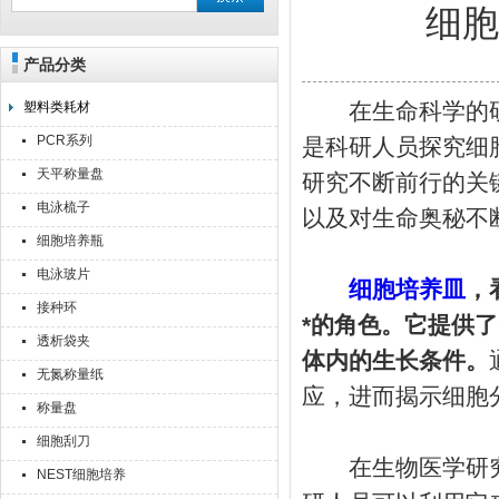
细
产品分类
上海点睿仪器仪表有限公司
在生命科学的研
塑料类耗材
PCR系列
是科研人员探究细
天平称量盘
研究不断前行的关
电泳梳子
以及对生命奥秘不
细胞培养瓶
电泳玻片
细胞培养皿
，
接种环
*的角色。它提供
透析袋夹
体内的生长条件。
无氮称量纸
应，进而揭示细胞
称量盘
细胞刮刀
在生物医学研究
NEST细胞培养