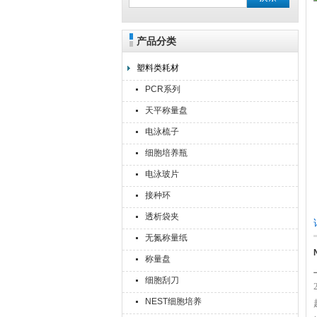
产品分类
上海点睿仪器仪表有限公司
塑料类耗材
PCR系列
天平称量盘
电泳梳子
细胞培养瓶
电泳玻片
接种环
透析袋夹
无氮称量纸
称量盘
细胞刮刀
NEST细胞培养