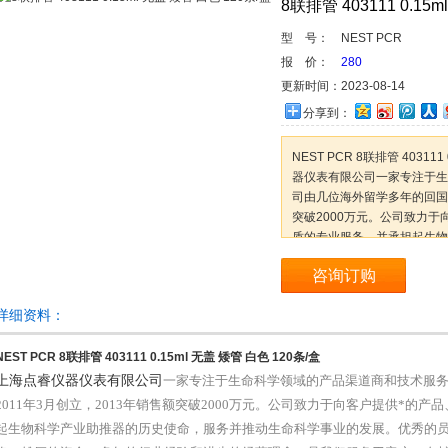
8联排管 403111 0.15
型 号：
NEST PCR
报 价：
280
更新时间：
2023-08-14
分享到：
NEST PCR 8联排管 40311
器仪表有限公司一家专注于生
司由几位海外留学多年的回国人
突破2000万元。公司致力于
质的专业服务，并承担起生物
命科学事业的发展。优秀的员
咨询订购
详细资料：
NEST PCR
8联排管 403111 0.15ml 无盖 矮管 白色 120条/盒
上海点睿仪器仪表有限公司
一家专注于生命科学领域的产品渠道商和技术服
201
1
年3月创立，2013年销售额突破
2
000万元。公司致力于向客户提供*的产
起生物科学产业助推器的历史使命，服务并推动生命科学事业的发展。优秀的