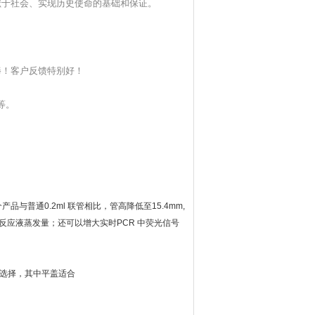
献于社会、实现历史使命的基础和保证。
捧！客户反馈特别好！
等等。
产品与普通0.2ml 联管相比，管高降低至15.4mm,
了反应液蒸发量；还可以增大实时PCR 中荧光信号
两种选择，其中平盖适合