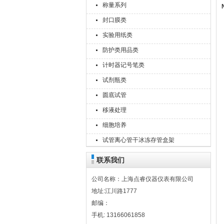
称量系列
封口膜类
实验用纸类
防护类用品类
计时器记号笔类
试剂瓶类
圆底试管
移液处理
细胞培养
试管离心管干冰冻存管盒架
联系我们
公司名称：上海点睿仪器仪表有限公司
地址:江川路1777
邮编：
手机: 13166061858