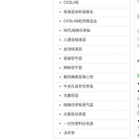
CKSLAB
移液器加样器吸头
CKSLAB程序降温盒
96孔细胞培养板
八通道移液器
血清移液器
易握型平皿
网格型平皿
聚丙烯锥形离心管
中央孔器官培养皿
无菌容器
细胞培养瓶透气盖
共聚焦培养皿
一次性塑料比色皿
冻存管