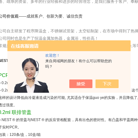
络、雄厚的资金、多年的行业经验和进步的经营理念，是我们服务于客户、奉
公司价值观
——成就客户、创新为要、诚信负责
公司自主研发了程序降温盒，不锈钢试管架，太空铝制架，在市场中得到了热
公司同时也是生产了恒温金属加热器，金属浴，性价高！
常规类耗材代理了，CKSLAB ,NEST，巴罗克，axygen,corning,nunc,nalgene,
欢迎您！
NEST PCR
8联排管 403111 0.15ml 无盖 矮管 白色 120条/盒
来自局域网的朋友！有什么可以帮助您的
吗？
PCR 八联排管
● 0.2ml 联排管有透明和白色两种规格，分别适用于普通PCR 和qPCR 反应。
● 0.2ml 低位联排管有透明和白色两种规格，分别适用于普通PCR 和qPCR 反应，这个
这样的设计降低由冷凝液造成污染的可能, 尤其适合于保温guo ye的实验，并且降低
透过强度。
0.2ml 联排管盖
● NEST ® 的管盖与NEST ® 的反应管相配套，具有出色的密封性。有凸盖和平盖
于实时PCR。
包装：120条/盒，10盒/箱