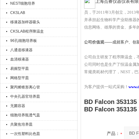
上海点睿仪器仪表有限
NEST细胞培养
员，于201
1
年3月创立，201
CKSLAB
并承担起生物科学产业助推器
移液器加样器吸头
信息网络、雄厚的资金、多年
CKSLAB程序降温盒
96孔细胞培养板
公司价值观
——成就客户、创
八通道移液器
公司自主研发了程序降温盒，
血清移液器
公司同时也是生产了恒温金属
易握型平皿
常规类耗材代理了，NEST，巴罗克，ax
网格型平皿
为客户提供一站式采购！
www.
聚丙烯锥形离心管
中央孔器官培养皿
BD Falcon 353
无菌容器
BD Falcon 353
细胞培养瓶透气盖
共聚焦培养皿
产品：
一次性塑料比色皿