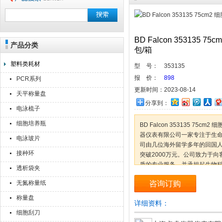
BD Falcon 353135 
产品分类
上海点睿仪器仪表有限公司
包/箱
塑料类耗材
型 号：
353135
报 价：
898
PCR系列
更新时间：
2023-08-14
天平称量盘
分享到：
电泳梳子
细胞培养瓶
BD Falcon 353135 75c
器仪表有限公司一家专注于生
电泳玻片
司由几位海外留学多年的回国人员
接种环
突破2000万元。公司致力于向
质的专业服务，并承担起生物
透析袋夹
命科学事业的发展。优秀的员
无氮称量纸
咨询订购
称量盘
详细资料：
细胞刮刀