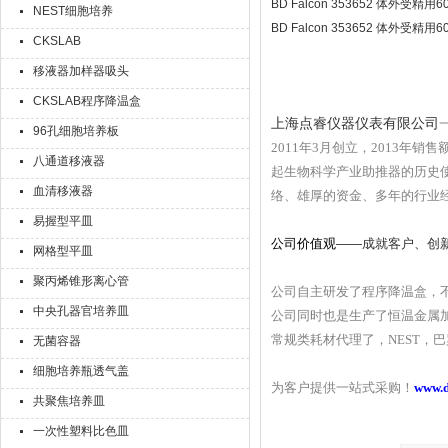
BD Falcon 353652 体外受精
NEST细胞培养
BD Falcon 353652 体外受精
CKSLAB
移液器加样器吸头
CKSLAB程序降温盒
上海点睿仪器仪表有限公司
96孔细胞培养板
201
1
年3月创立，2013年销售
八通道移液器
起生物科学产业助推器的历史
血清移液器
络、雄厚的资金、多年的行业
易握型平皿
公司价值观
——成就客户、创
网格型平皿
聚丙烯锥形离心管
公司自主研发了程序降温盒，
中央孔器官培养皿
公司同时也是生产了恒温金属
常规类耗材代理了，NEST，巴罗克，ax
无菌容器
细胞培养瓶透气盖
为客户提供一站式采购！
www.
共聚焦培养皿
一次性塑料比色皿