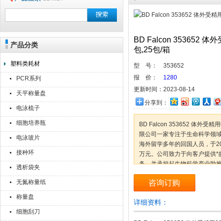
BD Falcon 353652
产品分类
上海点睿仪器仪表有限公司
包,25包/箱
塑料类耗材
型 号：
353652
报 价：
1280
PCR系列
更新时间：
2023-08-14
天平称量盘
分享到：
电泳梳子
细胞培养瓶
BD Falcon 353652 体外
限公司一家专注于生命科学领
电泳玻片
海外留学多年的回国人员，于201
接种环
万元。公司致力于向客户提供*
务，并承担起生物科学产业助
透析袋夹
的发展。优秀的员工、科
无氮称量纸
咨询订购
称量盘
详细资料：
细胞刮刀