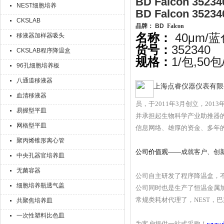
BD Falcon 3
NEST细胞培养
BD Falcon 3
CKSLAB
品牌： BD
Falcon
40μm/
名称：
移液器加样器吸头
352340
货号：
CKSLAB程序降温盒
1/包,50
规格：
96孔细胞培养板
八通道移液器
上海点睿仪器仪表有限
血清移液器
员，于201
1
年3月创立，201
易握型平皿
并承担起生物科学产业助推器
网格型平皿
信息网络、雄厚的资金、多年
聚丙烯锥形离心管
公司价值观
——成就客户、创
中央孔器官培养皿
无菌容器
公司自主研发了程序降温盒，
细胞培养瓶透气盖
公司同时也是生产了恒温金属
常规类耗材代理了，NEST，巴罗克，ax
共聚焦培养皿
一次性塑料比色皿