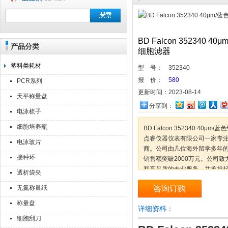
BD Falcon 352340
产品分类
上海点睿仪器仪表有限公司
细胞滤器
塑料类耗材
型 号：
352340
报 价：
580
PCR系列
更新时间：
2023-08-14
天平称量盘
分享到：
电泳梳子
细胞培养瓶
BD Falcon 352340 40
点睿仪器仪表有限公司一家专
电泳玻片
商。公司由几位海外留学多年的回
接种环
销售额突破2000万元。公司致
和高品质的专业服务，并承担
透析袋夹
推动生命科学事业的发展。优
无氮称量纸
咨询订购
称量盘
详细资料：
细胞刮刀