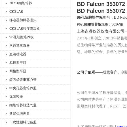
BD Falcon 353
NEST细胞培养
BD Falcon 353
CKSLAB
96孔细胞培养板
型号：BD Fal
移液器加样器吸头
96孔细胞培养板
规格：50块/箱
CKSLAB程序降温盒
上海点睿仪器仪表有限公司
96孔细胞培养板
201
1
年3月创立，2013年销售
起生物科学产业助推器的历史
八通道移液器
络、雄厚的资金、多年的行业
血清移液器
易握型平皿
网格型平皿
公司价值观
——成就客户、创
聚丙烯锥形离心管
中央孔器官培养皿
公司自主研发了程序降温盒，
无菌容器
公司同时也是生产了恒温金属
细胞培养瓶透气盖
常规类耗材代理了，NEST，巴罗克，ax
共聚焦培养皿
一次性塑料比色皿
为客户提供一站式采购！
www.