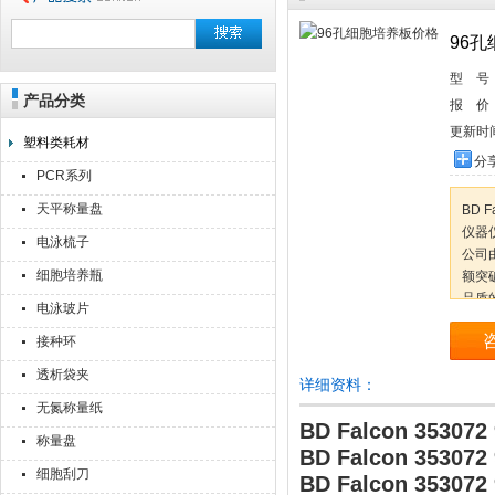
96
型 号
产品分类
上海点睿仪器仪表有限公司
报 价
更新时
塑料类耗材
分
PCR系列
天平称量盘
BD 
仪器
电泳梳子
公司
细胞培养瓶
额突
品质
电泳玻片
生命
接种环
透析袋夹
详细资料：
无氮称量纸
BD Falcon 353
称量盘
BD Falcon 353
细胞刮刀
BD Falcon 353