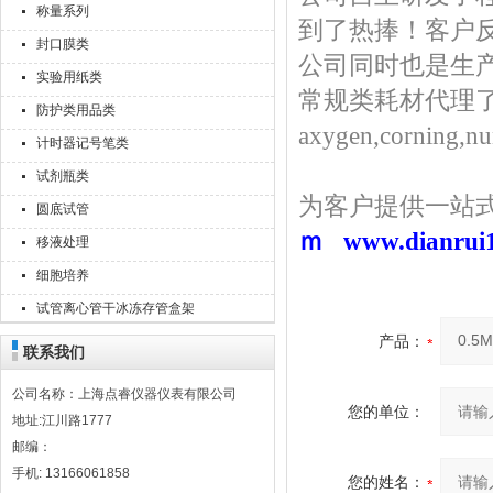
称量系列
到了热捧！客户
封口膜类
公司同时也是生
实验用纸类
常规类耗材代理了，
防护类用品类
axygen,corning,
计时器记号笔类
试剂瓶类
为客户提供一站
圆底试管
ｍ www.dianr
移液处理
细胞培养
试管离心管干冰冻存管盒架
产品：
联系我们
公司名称：上海点睿仪器仪表有限公司
您的单位：
地址:江川路1777
邮编：
手机: 13166061858
您的姓名：