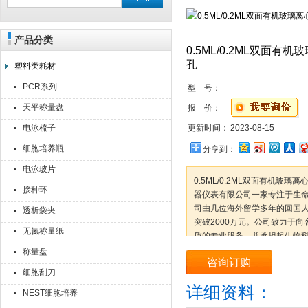
产品分类
上海点睿仪器仪表有限公司
0.5ML/0.2ML双面有机
孔
塑料类耗材
PCR系列
型 号：
天平称量盘
报 价：
电泳梳子
更新时间：
2023-08-15
细胞培养瓶
分享到：
电泳玻片
0.5ML/0.2ML双面有机玻璃
接种环
器仪表有限公司一家专注于生
司由几位海外留学多年的回国人员
透析袋夹
突破2000万元。公司致力于向
无氮称量纸
质的专业服务，并承担起生物
命科学事业的发展。优秀的员
称量盘
咨询订购
细胞刮刀
详细资料：
NEST细胞培养