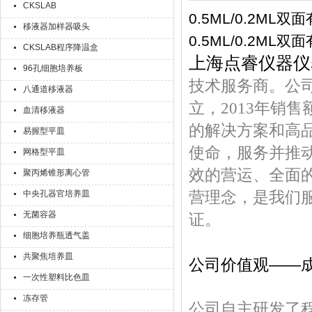
CKSLAB
0.5ML/0.2ML
移液器加样器吸头
0.5ML/0.2ML
CKSLAB程序降温盒
上海点睿仪器仪
96孔细胞培养板
技术服务商。公司
八通道移液器
立，2013年销售
血清移液器
的解决方案和高
易握型平皿
使命，服务并推
网格型平皿
效的营运、全面
聚丙烯锥形离心管
中央孔器官培养皿
营理念，是我们
无菌容器
证。
细胞培养瓶透气盖
共聚焦培养皿
公司价值观
——
一次性塑料比色皿
冻存管
公司自主研发了