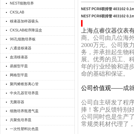
NEST细胞培养
NEST PCR8联排管 403102 0.1
CKSLAB
NEST PCR8联排管 403102 0.1
移液器加样器吸头
上海点睿仪器仪表
CKSLAB程序降温盒
商。公司由几位海外
96孔细胞培养板
2
000万元。公司
八通道移液器
务，并承担起生物
血清移液器
展。优秀的员工、
年的行业经验和进
易握型平皿
命的基础和保证。
网格型平皿
聚丙烯锥形离心管
公司价值观
——成
中央孔器官培养皿
公司自主研发了程
无菌容器
捧！客户反馈特别
细胞培养瓶透气盖
公司同时也是生产
共聚焦培养皿
常规类耗材代理了，CKSLA
一次性塑料比色皿