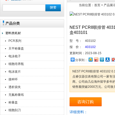
当前位置：
首页
>
产品展
产品分类
上海点睿仪器仪表有限公司
NEST PCR8联排管 4031
盒403101
塑料类耗材
PCR系列
型 号：
403102
报 价：
403102
天平称量盘
更新时间：
2023-08-15
电泳梳子
分享到：
细胞培养瓶
NEST PCR8联排管 403102 0
电泳玻片
点睿仪器仪表有限公司一家专
接种环
商。公司由几位海外留学多年的回
销售额突破2000万元。公司致
透析袋夹
无氮称量纸
咨询订购
称量盘
细胞刮刀
详细资料：