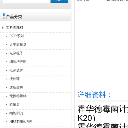
产品分类
上海点睿仪器仪表有限公司
塑料类耗材
PCR系列
天平称量盘
电泳梳子
细胞培养瓶
电泳玻片
接种环
透析袋夹
详细资料：
无氮称量纸
称量盘
霍华德霉菌计
细胞刮刀
K20）
NEST细胞培养
霍华德霉菌计