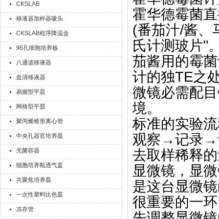
CKSLAB
霍华德霉菌直
移液器加样器吸头
(番茄汁/酱
CKSLAB程序降温盒
氏计测玻片"
96孔细胞培养板
茄酱用的霉菌
八通道移液器
计的独TE之
血清移液器
微镜必需配目
易握型平皿
境。
网格型平皿
标准的实验流
聚丙烯锥形离心管
观察→记录→
中央孔器官培养皿
无菌容器
去取样稀释的
细胞培养瓶透气盖
显微镜，显微
共聚焦培养皿
是这台显微镜
一次性塑料比色皿
很重要的一环!
冻存管
先调整显微镜的