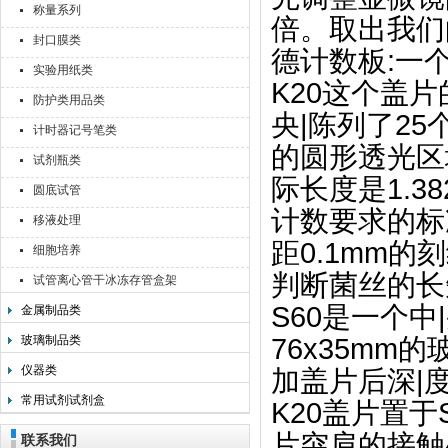
称量系列
倍。取出我们
封口膜类
德计数板:一个
实验用纸类
K20这个盖片
防护类用品类
央|陈列了25个
计时器记号笔类
的圆形透光区
试剂瓶类
际长度是1.3
圆底试管
计数要求的标
移液处理
距0.1mm
细胞培养
判断菌丝的长
试管离心管干冰冻存管盒架
S60是一个
金属制品类
玻璃制品类
76x35mm
仪器类
加盖片后深|度
常用试剂试剂盒
K20盖片置
片突肩的接触
联系我们