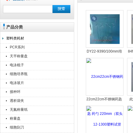
产品分类
上海点睿仪器仪表有限公司
塑料类耗材
PCR系列
DY22-9390/100mm培
8
天平称量盘
养皿消毒桶 不锈钢培养
铝
电泳梳子
皿载体架 不锈钢丝培养
皿桶
细胞培养瓶
电泳玻片
接种环
22cm22cm不锈钢药匙
透析袋夹
药勺 220mm（双头小
20
无氮称量纸
勺子）
称量盘
细胞刮刀