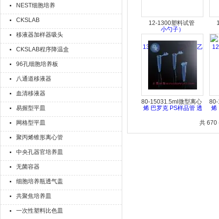
NEST细胞培养
CKSLAB
12-1300塑料试管
移液器加样器吸头
13*100mm 优质聚苯乙
1
烯 巴罗克 PS样品管 透
烯
CKSLAB程序降温盒
苯管 1不含塞
96孔细胞培养板
八通道移液器
血清移液器
80-15031.5ml微型离心
80
易握型平皿
管 500/袋 蓝色 尖底离
管
网格型平皿
共 670
心管 美国巴罗克80-
心
1503
聚丙烯锥形离心管
中央孔器官培养皿
无菌容器
细胞培养瓶透气盖
共聚焦培养皿
一次性塑料比色皿